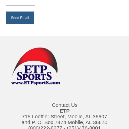
Contact Us
ETP
715 Loeffler Street, Mobile, AL 36607
and P. O. Box 7474 Mobile, AL 36670
(800)222-8277
-
(251)476-8001